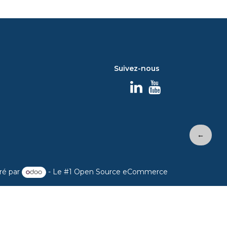
Suivez-nous
←
ré par
- Le #1
Open Source eCommerce