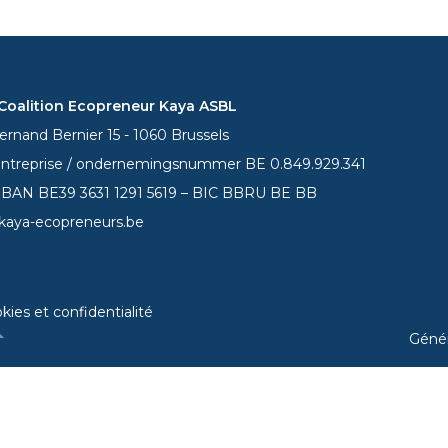
oalition Ecopreneur Kaya ASBL
rnand Bernier 15 - 1060 Brussels
entreprise / ondernemingsnummer BE 0.849.929.341
 IBAN BE39
3631 1291 5619
– BIC BBRU BE BB
kaya-ecopreneurs.be
kies et confidentialité
Géné