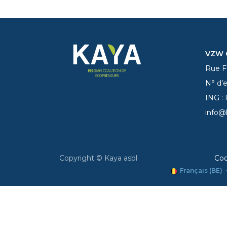
VZW C
Rue Fe
N° d’
ING :
info@
Copyright © Kaya asbl
Coo
Français (BE)