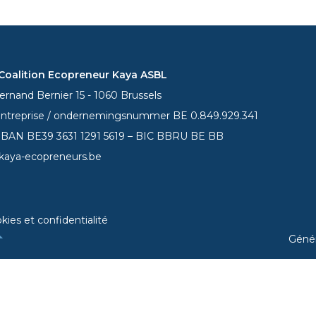
oalition Ecopreneur Kaya ASBL
rnand Bernier 15 - 1060 Brussels
entreprise / ondernemingsnummer BE 0.849.929.341
 IBAN BE39
3631 1291 5619
– BIC BBRU BE BB
kaya-ecopreneurs.be
kies et confidentialité
Géné