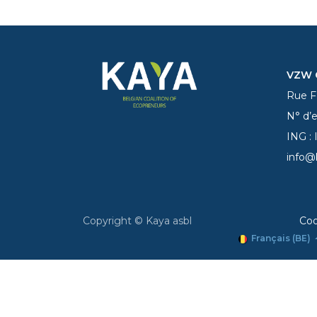
VZW C
Rue Fe
N° d’
ING :
info@
Copyright © Kaya asbl
Coo
Français (BE)