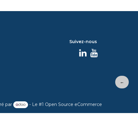
Suivez-nous
←
ré par
- Le #1
Open Source eCommerce