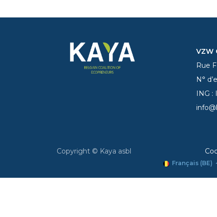
VZW C
Rue Fe
N° d’
ING :
info@
Copyright © Kaya asbl
Coo
Français (BE)