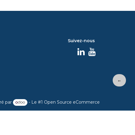
Suivez-nous
←
ré par
- Le #1
Open Source eCommerce