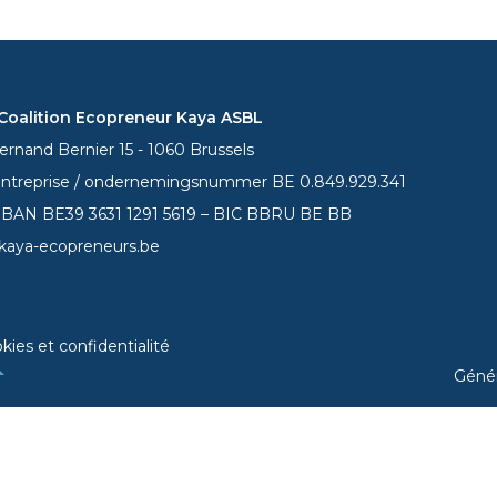
oalition Ecopreneur Kaya ASBL
rnand Bernier 15 - 1060 Brussels
entreprise / ondernemingsnummer BE 0.849.929.341
 IBAN BE39
3631 1291 5619
– BIC BBRU BE BB
kaya-ecopreneurs.be
kies et confidentialité
Géné