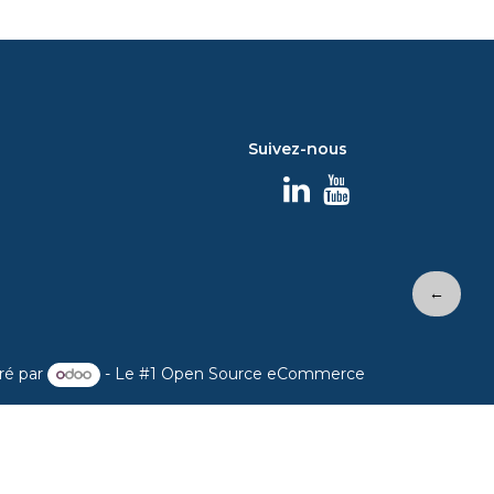
Suivez-nous
←
ré par
- Le #1
Open Source eCommerce