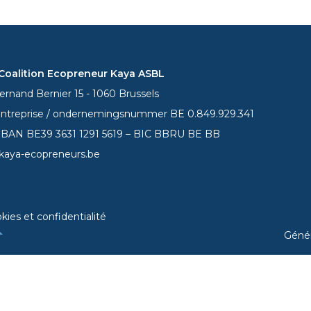
oalition Ecopreneur Kaya ASBL
rnand Bernier 15 - 1060 Brussels
entreprise / ondernemingsnummer BE 0.849.929.341
 IBAN BE39
3631 1291 5619
– BIC BBRU BE BB
kaya-ecopreneurs.be
kies et confidentialité
Géné