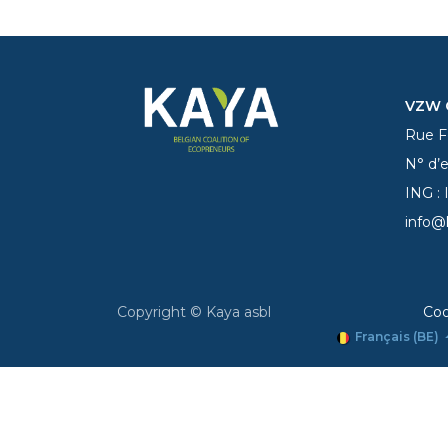
VZW C
Rue Fe
N° d’
ING :
info@
Copyright © Kaya asbl
Coo
Français (BE)