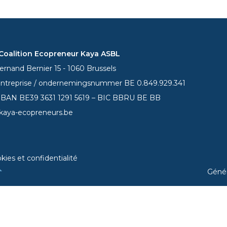
oalition Ecopreneur Kaya ASBL
rnand Bernier 15 - 1060 Brussels
entreprise / ondernemingsnummer BE 0.849.929.341
 IBAN BE39
3631 1291 5619
– BIC BBRU BE BB
kaya-ecopreneurs.be
kies et confidentialité
Géné