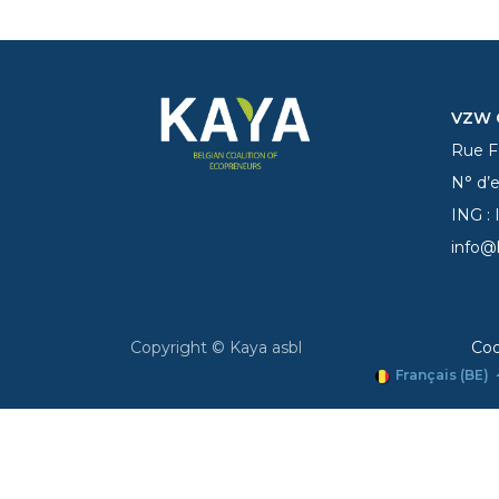
VZW C
Rue Fe
N° d’
ING :
info@
Copyright © Kaya asbl
Coo
Français (BE)