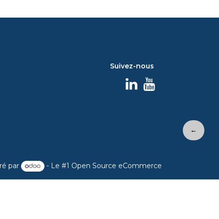
Suivez-nous
←
ré par
- Le #1
Open Source eCommerce