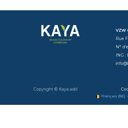
VZW C
Rue Fe
N° d’
ING :
info@
Copyright © Kaya asbl
Coo
Français (BE)