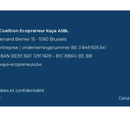
oalition Ecopreneur Kaya ASBL
rnand Bernier 15 - 1060 Brussels
entreprise / ondernemingsnummer BE 0.849.929.341
 IBAN BE39
3631 1291 5619
– BIC BBRU BE BB
kaya-ecopreneurs.be
kies et confidentialité
Géné