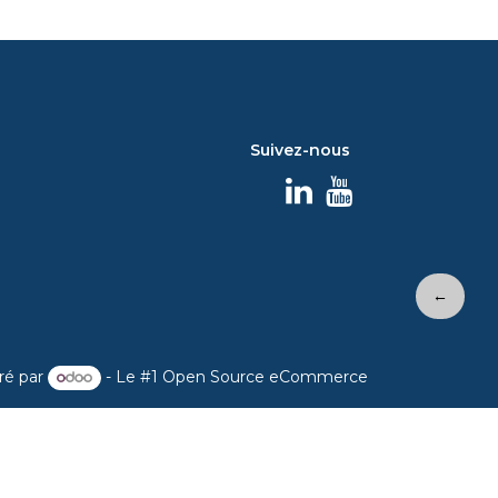
Suivez-nous
←
ré par
- Le #1
Open Source eCommerce