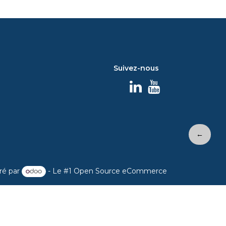
Suivez-nous
←
ré par
- Le #1
Open Source eCommerce