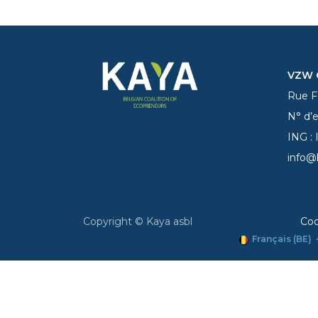
VZW C
Rue Fe
N° d’
ING :
info@
Copyright © Kaya asbl
Coo
Français (BE)