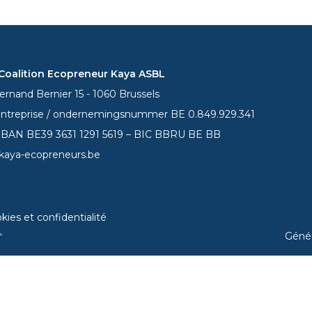
oalition Ecopreneur Kaya ASBL
rnand Bernier 15 - 1060 Brussels
entreprise / ondernemingsnummer BE 0.849.929.341
 IBAN BE39
3631 1291 5619
– BIC BBRU BE BB
kaya-ecopreneurs.be
kies et confidentialité
Géné