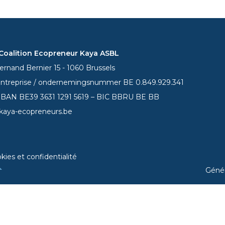
oalition Ecopreneur Kaya ASBL
rnand Bernier 15 - 1060 Brussels
entreprise / ondernemingsnummer BE 0.849.929.341
 IBAN BE39
3631 1291 5619
– BIC BBRU BE BB
kaya-ecopreneurs.be
kies et confidentialité
Géné