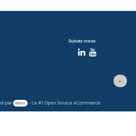
Suivez-nous
←
ré par
- Le #1
Open Source eCommerce