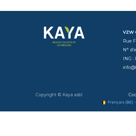
VZW C
Rue Fe
N° d’
ING :
info@
Copyright © Kaya asbl
Coo
Français (BE)