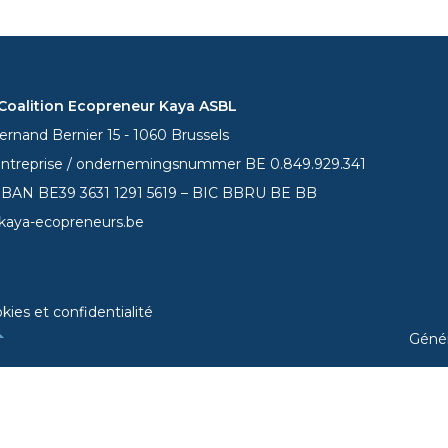
oalition Ecopreneur Kaya ASBL
rnand Bernier 15 - 1060 Brussels
entreprise / ondernemingsnummer BE 0.849.929.341
 IBAN BE39
3631 1291 5619
– BIC BBRU BE BB
kaya-ecopreneurs.be
kies et confidentialité
Géné