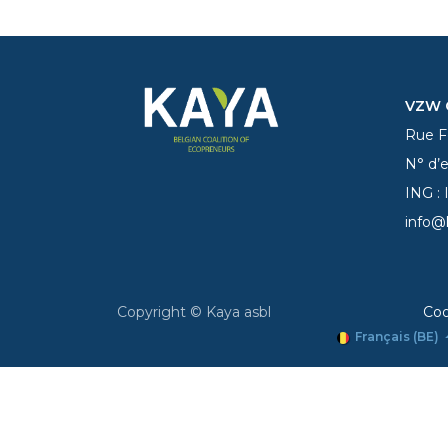
VZW C
Rue Fe
N° d’
ING :
info@
Copyright © Kaya asbl
Coo
Français (BE)