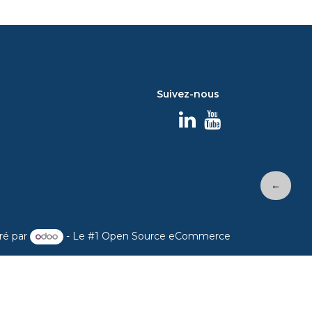
Suivez-nous
←
ré par
- Le #1
Open Source eCommerce