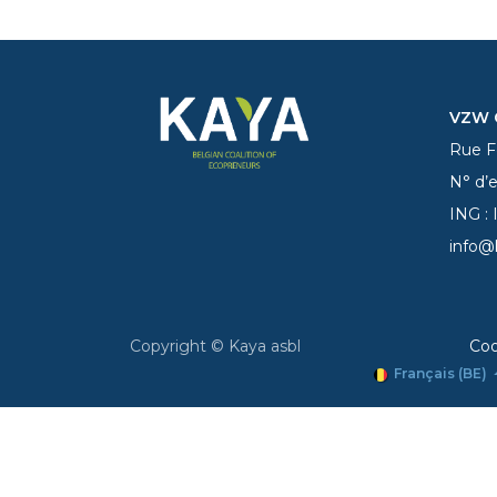
VZW C
Rue Fe
N° d’
ING :
info@
Copyright © Kaya asbl
Coo
Français (BE)