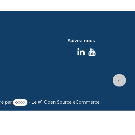
Suivez-nous
←
ré par
- Le #1
Open Source eCommerce