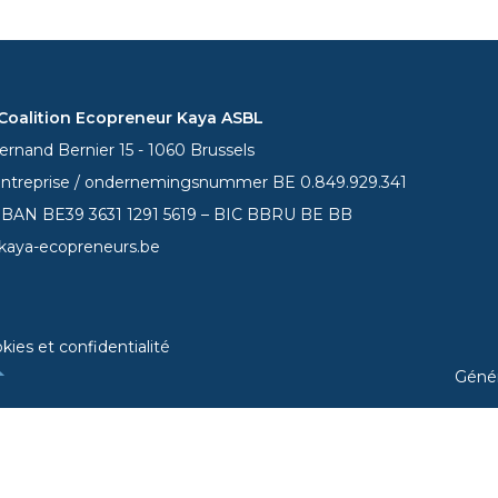
oalition Ecopreneur Kaya ASBL
rnand Bernier 15 - 1060 Brussels
entreprise / ondernemingsnummer BE 0.849.929.341
 IBAN BE39
3631 1291 5619
– BIC BBRU BE BB
kaya-ecopreneurs.be
kies et confidentialité
Géné