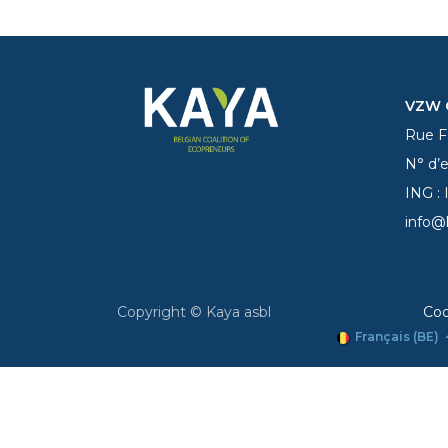
VZW C
Rue Fe
N° d’
ING :
info@
Copyright © Kaya asbl
Coo
Français (BE)