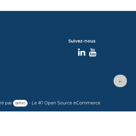
Suivez-nous
←
ré par
- Le #1
Open Source eCommerce