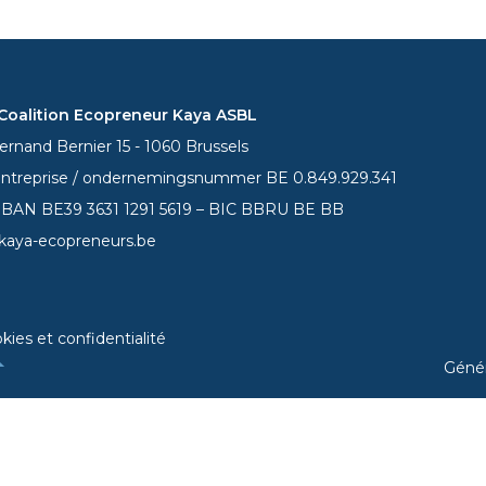
oalition Ecopreneur Kaya ASBL
rnand Bernier 15 - 1060 Brussels
entreprise / ondernemingsnummer BE 0.849.929.341
 IBAN BE39
3631 1291 5619
– BIC BBRU BE BB
kaya-ecopreneurs.be
kies et confidentialité
Géné