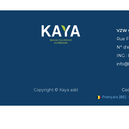
VZW C
Rue Fe
N° d’
ING :
info@
Copyright © Kaya asbl
Coo
Français (BE)