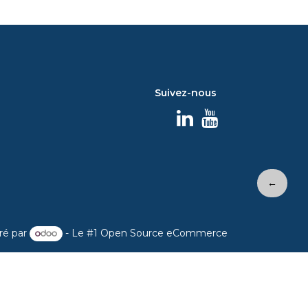
Suivez-nous
←
ré par
- Le #1
Open Source eCommerce