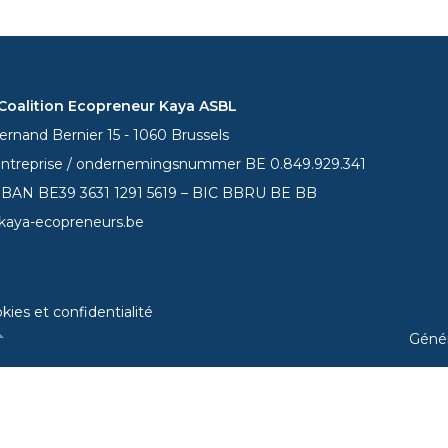
oalition Ecopreneur Kaya ASBL
rnand Bernier 15 - 1060 Brussels
entreprise / ondernemingsnummer BE 0.849.929.341
 IBAN BE39
3631 1291 5619
– BIC BBRU BE BB
kaya-ecopreneurs.be
kies et confidentialité
Géné