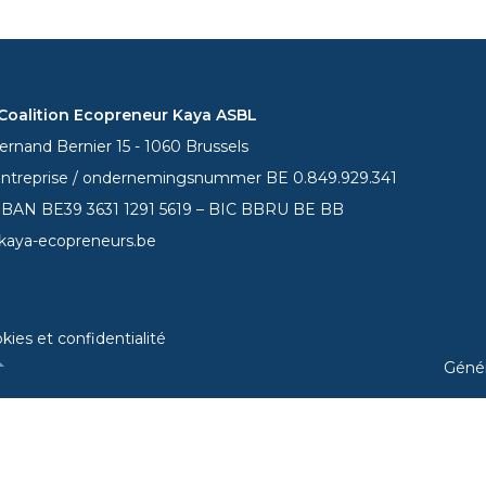
oalition Ecopreneur Kaya ASBL
rnand Bernier 15 - 1060 Brussels
entreprise / ondernemingsnummer BE 0.849.929.341
 IBAN BE39
3631 1291 5619
– BIC BBRU BE BB
kaya-ecopreneurs.be
kies et confidentialité
Géné