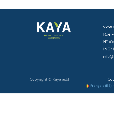
VZW C
Rue Fe
N° d’
ING :
info@
Copyright © Kaya asbl
Coo
Français (BE)