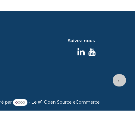
Suivez-nous
←
ré par
- Le #1
Open Source eCommerce