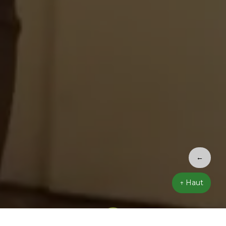
←
↑ Haut