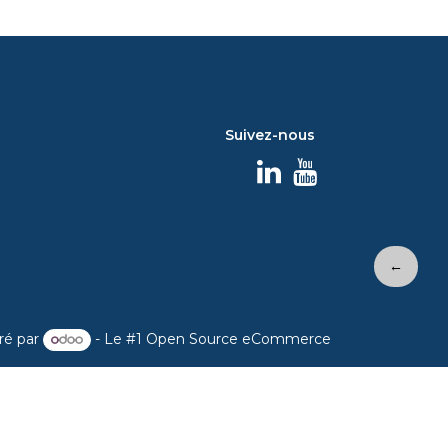
Suivez-nous
←
ré par
- Le #1
Open Source eCommerce