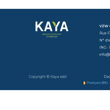
VZW C
Rue Fe
N° d’
ING :
info@
Copyright © Kaya asbl
Coo
Français (BE)