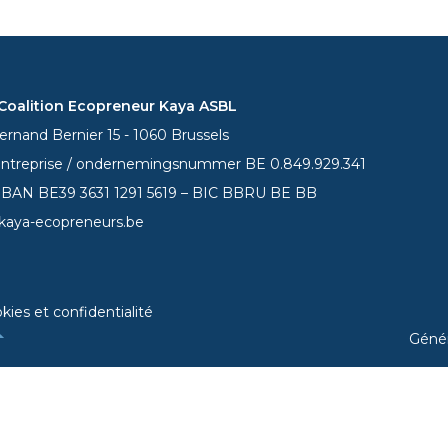
oalition Ecopreneur Kaya ASBL
rnand Bernier 15 - 1060 Brussels
entreprise / ondernemingsnummer BE 0.849.929.341
 IBAN BE39
3631 1291 5619
– BIC BBRU BE BB
kaya-ecopreneurs.be
kies et confidentialité
Géné