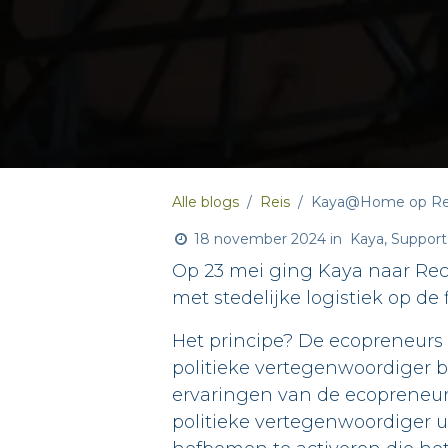
Alle blogs
Reis
Kaya@Home op Rec
18 november 2024
in
Kaya, Support
Op 23 mei ging Kaya naar Recy
met stedelijke logistiek op d
Het principe? De ecopreneur
politieke vertegenwoordiger b
ervaringen van de ecopreneurs 
politieke vertegenwoordiger 