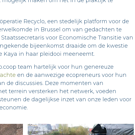
 mogelijk maken om het in de praktijk te
öperatie Recyclo, een stedelijk platform voor de
 verwelkomde in Brussel om van gedachten te
, Staatssecretaris voor Economische Transitie van
 ongekende bijeenkomst draaide om de kwestie
ie Kaya in haar pleidooi meeneemt.
o.coop team hartelijk voor hun genereuze
rachte
en de aanwezige ecopreneurs voor hun
van de discussies. Deze momenten van
 het terrein versterken het netwerk, voeden
rsteunen de dagelijkse inzet van onze leden voor
 economie.