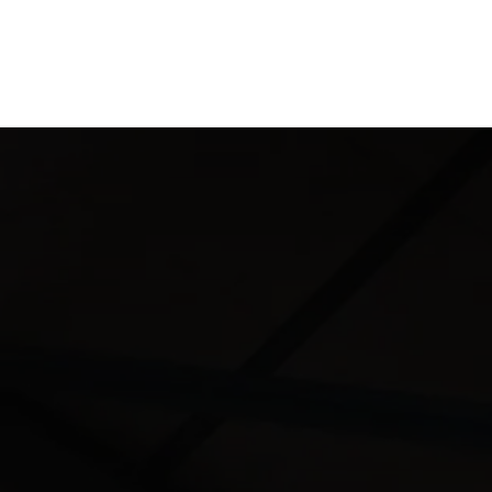
en
Inspireren
Beïnvloeden
Startpagina
Vaca