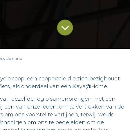
yclo.coop
clo.coop, een coöperatie die zich bezighoudt
e fiets, als onderdeel van een Kaya@Home.
s van dezelfde regio samenbrengen met een
ij een van onze leden, om te vertrekken van de
om ons voorstel te verfijnen, terwijl we de
uitnodigen om ons te begeleiden om de