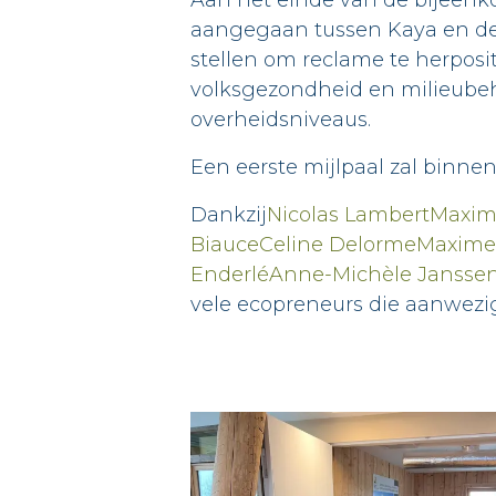
Aan het einde van de bijeenk
aangegaan tussen Kaya en de 
stellen om reclame te herposi
volksgezondheid en milieubeh
overheidsniveaus.
Een eerste mijlpaal zal binn
Dankzij
Nicolas Lambert
Maxim
Biauce
Celine Delorme
Maxime
Enderlé
Anne-Michèle Jansse
vele ecopreneurs die aanwezig