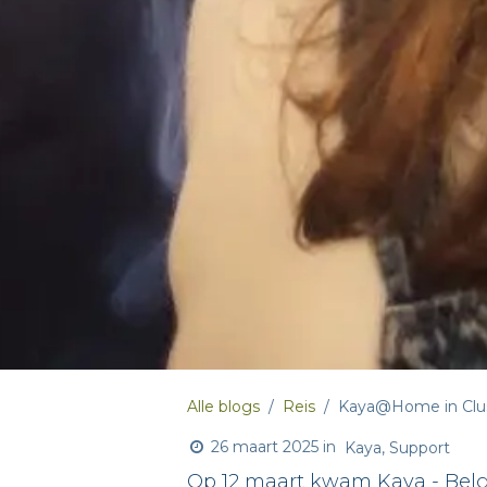
Alle blogs
Reis
Kaya@Home in Clus
26 maart 2025
in
Kaya, Support
Op 12 maart kwam Kaya - Belgi