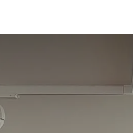
en
Inspireren
Beïnvloeden
Startpagina
Vaca