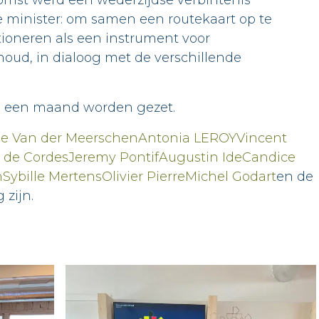
omst werd een wederzijdse verbintenis
minister: om samen een routekaart op te
tioneren als een instrument voor
oud, in dialoog met de verschillende
en een maand worden gezet.
e Van der Meerschen
Antonia LEROY
Vincent
 de Cordes
Jeremy Pontif
Augustin Ide
Candice
n
Sybille Mertens
Olivier Pierre
Michel Godart
en de
 zijn.